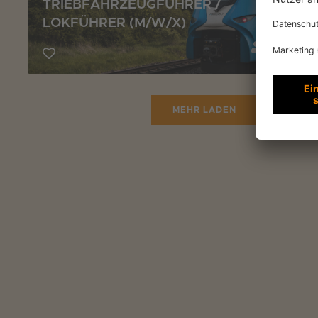
TRIEBFAHRZEUGFÜHRER /
LOKFÜHRER (M/W/X)
Lokführ
MEHR LADEN