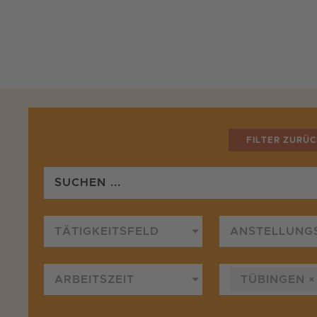
Zum
Inhalt
springen
FILTER ZURÜ
TÄTIGKEITSFELD
ANSTELLUNG
ARBEITSZEIT
TÜBINGEN
×