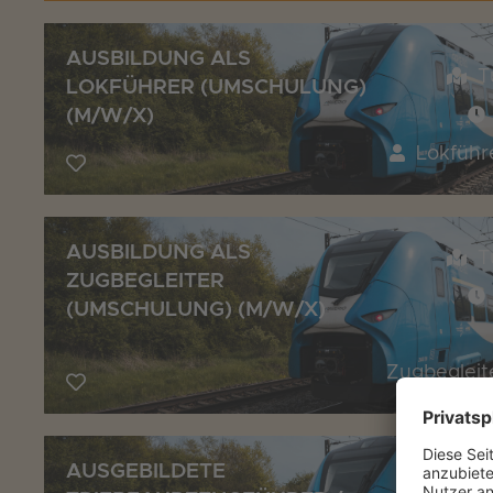
AUSBILDUNG ALS
T
LOKFÜHRER (UMSCHULUNG)
(M/W/X)
Lokführ
AUSBILDUNG ALS
T
ZUGBEGLEITER
(UMSCHULUNG) (M/W/X)
Zugbegleit
AUSGEBILDETE
T