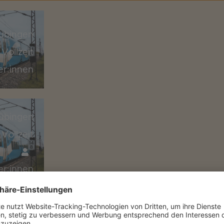
übingen
Vollzeit
er:innen
übingen
Vollzeit
er:innen
übingen