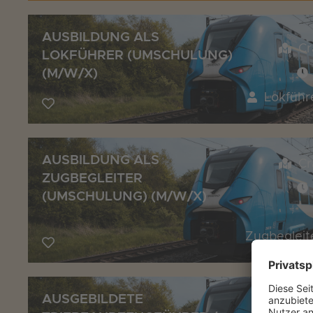
AUSBILDUNG ALS
Cr
LOKFÜHRER (UMSCHULUNG)
(M/W/X)
Lokführ
AUSBILDUNG ALS
Cr
ZUGBEGLEITER
(UMSCHULUNG) (M/W/X)
Zugbegleit
AUSGEBILDETE
Cr