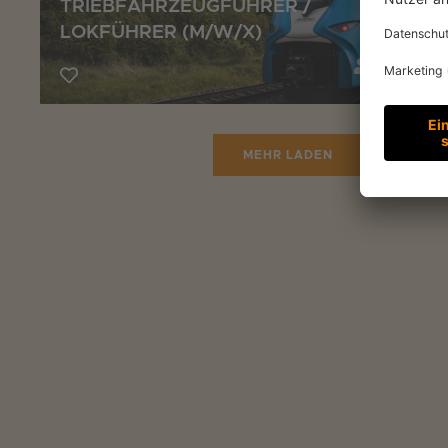
TRIEBFAHRZEUGFÜHRER /
LOKFÜHRER (M/W/X)
Lokführ
MEHR LADEN