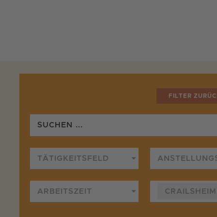
Zum
Inhalt
springen
FILTER ZURÜ
TÄTIGKEITSFELD
ANSTELLUNG
ARBEITSZEIT
CRAILSHEIM