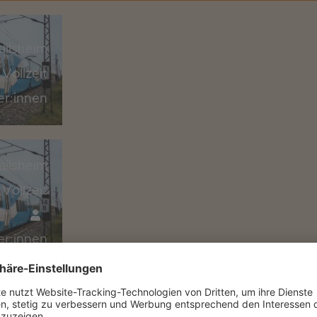
ailsheim
Vollzeit
er:innen
ailsheim
Vollzeit
er:innen
ailsheim