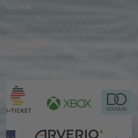
KULTUR
Wir leben die „Du“-Kultur über alle Ebenen
hinweg, unterstützen uns gegenseitig und
profitieren vom Wissen, den Erfahrungen und
Fähigkeiten aller
Kolleg:innen
– um uns noch
besser aufzustellen und Fehler sowohl zu
korrigieren als auch aus ihnen zu lernen.