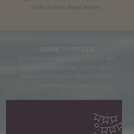
ihrer Arverio-Reise bieten.
DEINE VORTEILE
Dein Wohlbefinden ist wichtig für den
Antrieb des gesamten Teams.
Diese
Angebote für unsere Mitarbeitenden
haben wir im Gepäck: