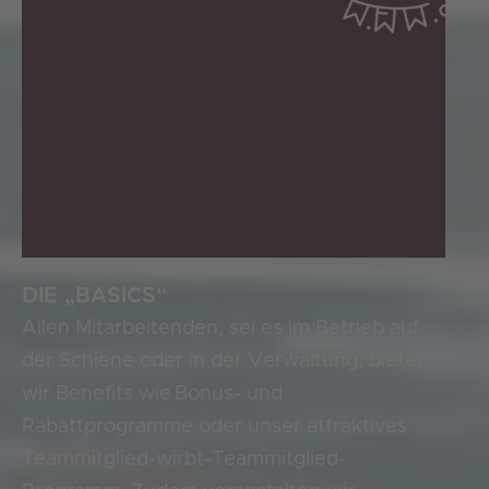
DIE
„
BASICS“
Allen
Mitarbeitenden
,
sei
es
im Betrieb auf
der Schiene
oder in der Verwaltung, bieten
wir Benefits wie Bonus- und
Rabattprogramme oder unser attraktives
Teammitglied
-wirbt-Teammitglied
-