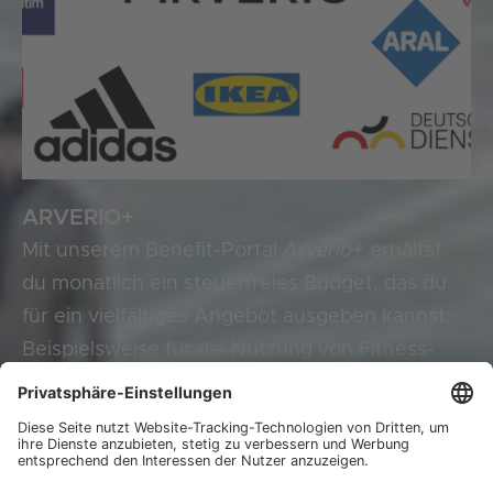
ARVERIO+
Mit unserem Benefit-Portal
Arverio+
erhältst
du monatlich ein steuerfreies Budget, das du
für ein vielfältiges Angebot ausgeben kannst:
Beispielsweise für die Nutzung von Fitness-
und Wellnesseinrichtungen, dem
bezuschussten Deutschland-Jobticket und bei
über 50 Gutscheinanbietern wie u.a. Rewe,
Aral, Ikea oder Thalia.