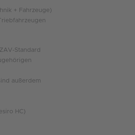
chnik + Fahrzeuge)
 Triebfahrzeugen
 AZAV-Standard
zugehörigen
sind außerdem
esiro HC)