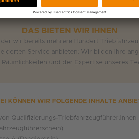
DAS BIETEN WIR IHNEN
der wir bereits mehrere Hundert Triebfahrzeu
iderten Service anbieten: Wir bilden Ihre ang
 Räumlichkeiten und der Expertise unseres Te
EI KÖNNEN WIR FOLGENDE INHALTE ANBIE
on Qualifizierungs-Triebfahrzeugführer:innen 
fahrzeugführerschein)
sse A (Rangierer:in)