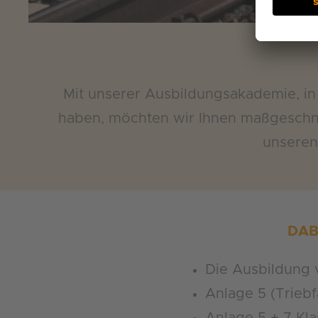
Mit unserer Ausbildungsakademie, in 
haben, möchten wir Ihnen maßgeschne
unseren
DAB
Die Ausbildung v
Anlage 5 (Trieb
Anlage 5 + 7 Kla