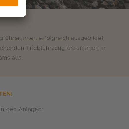
gführer:innen erfolgreich ausgebildet
ehenden Triebfahrzeugführer:innen in
ams aus.
TEN:
in den Anlagen: