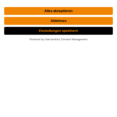
makes the dream work‘ bewegen wir
nicht nur Züge, sondern sind auch als
Sportkamerad:innen auf Erfolgskurs.
11 FREUNDE MÜSST IHR SEIN
Unsere Fußballer haben schon einige