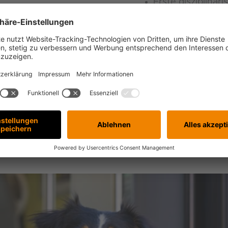
Erste disziplinar
Voraussetzung fü
Zudem hast Du u
Bilanzierung nac
Praktische Erfah
S/4HANA sind z
Deine Leidenscha
dynamisches Han
brennst dafür, 
Team zu feiern