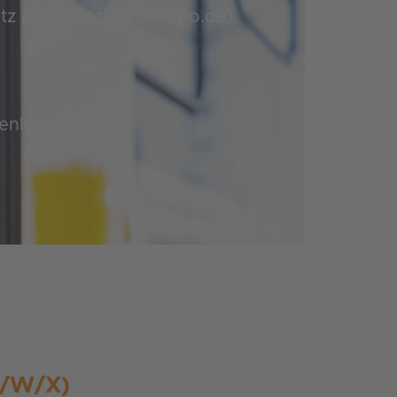
 (julia.betz[AT]arverio.de).
enlose Vorlage.
/W/X)