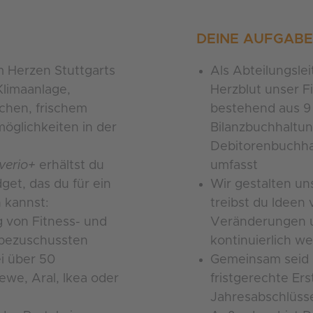
DEINE AUFGAB
m Herzen Stuttgarts
Als Abteilungsle
limaanlage,
Herzblut unser 
chen, frischem
bestehend aus 9 
öglichkeiten in der
Bilanzbuchhaltung
Debitorenbuchh
verio
+
erhältst du
umfasst
get, das du für ein
Wir gestalten un
 kannst:
treibst du Ideen 
g von Fitness- und
Veränderungen u
 bezuschussten
kontinuierlich we
i über 50
Gemeinsam seid i
ewe, Aral, Ikea oder
fristgerechte Ers
Jahresabschlüss