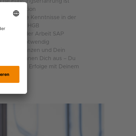
ische Führungserfahrung ist
r die Position
mfassende Kenntnisse in der
h IFRS und HGB
rungen in der Arbeit SAP
wingend notwendig
ft für Finanzen und Dein
deln zeichnen Dich aus – Du
gemeinsame Erfolge mit Deinem