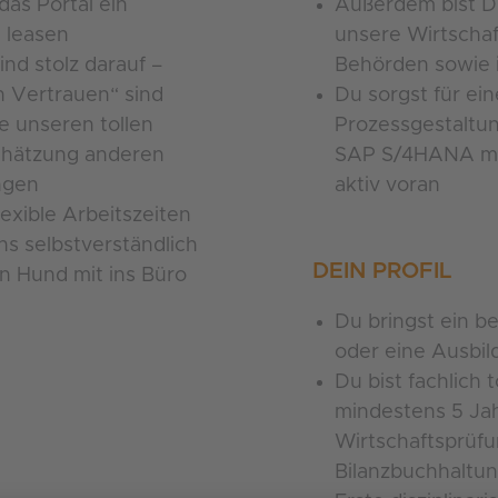
as Portal ein
Außerdem bist D
n leasen
unsere Wirtschaf
nd stolz darauf –
Behörden sowie 
n Vertrauen“ sind
Du sorgst für ein
ie unseren tollen
Prozessgestaltun
chätzung anderen
SAP S/4HANA mi
ngen
aktiv voran
exible Arbeitszeiten
ns selbstverständlich
DEIN PROFIL
en Hund mit ins Büro
Du bringst ein b
oder eine Ausbil
Du bist fachlich 
mindestens 5 Jah
Wirtschaftsprüf
Bilanzbuchhaltu