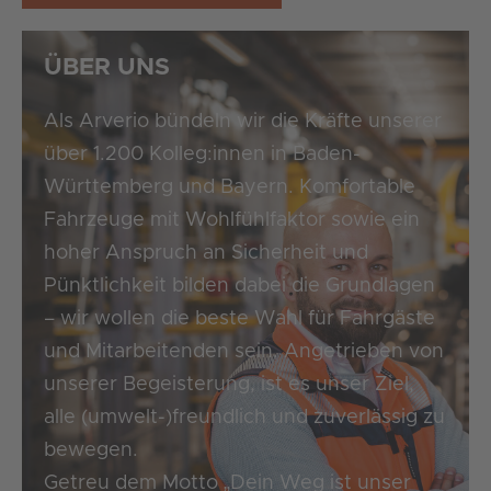
ÜBER UNS
Als Arverio bündeln wir die Kräfte unserer
über 1.200 Kolleg:innen in Baden-
Württemberg und Bayern. Komfortable
Fahrzeuge mit Wohlfühlfaktor sowie ein
hoher Anspruch an Sicherheit und
Pünktlichkeit bilden dabei die Grundlagen
– wir wollen die beste Wahl für Fahrgäste
und Mitarbeitenden sein. Angetrieben von
unserer Begeisterung, ist es unser Ziel,
alle (umwelt-)freundlich und zuverlässig zu
bewegen.
Getreu dem Motto „Dein Weg ist unser