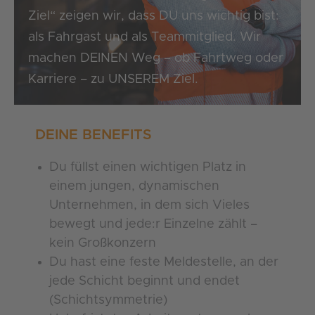
Ziel“ zeigen wir, dass DU uns wichtig bist:
als Fahrgast und als Teammitglied. Wir
machen DEINEN Weg – ob Fahrtweg oder
Karriere – zu UNSEREM Ziel.
DEINE BENEFITS
Du füllst einen wichtigen Platz in
einem jungen, dynamischen
Unternehmen, in dem sich Vieles
bewegt und jede:r Einzelne zählt –
kein Großkonzern
Du hast eine feste Meldestelle, an der
jede Schicht beginnt und endet
(Schichtsymmetrie)