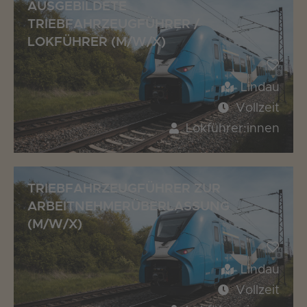
AUSGEBILDETE
TRIEBFAHRZEUGFÜHRER /
LOKFÜHRER (M/W/X)
Lindau
Vollzeit
Lokführer:innen
TRIEBFAHRZEUGFÜHRER ZUR
ARBEITNEHMERÜBERLASSUNG
(M/W/X)
Lindau
Vollzeit