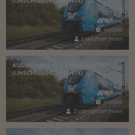
(UMSCHULUNG) (M/W/X)
Lindau
Vollzeit
Lokführer:innen
AUSBILDUNG ALS ZUGBEGLEITER
(UMSCHULUNG) (M/W/X)
Lindau
Vollzeit
Zugbegleiter:innen